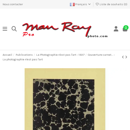
Nous contacter
Français
Liste de souhaits (
0
)
0
Accueil
Publications
La Photographie n'est pas l'art - 1937
Couverture carnet... -
La photographie n'est pas l'art