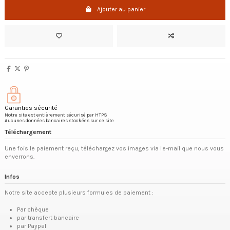
Ajouter au panier
Garanties sécurité
Notre site est entièrement sécurisé par HTPS
Aucunes données bancaires stockées sur ce site
Téléchargement
Une fois le paiement reçu, téléchargez vos images via l'e-mail que nous vous
enverrons.
Infos
Notre site accepte plusieurs formules de paiement :
Par chèque
par transfert bancaire
par Paypal