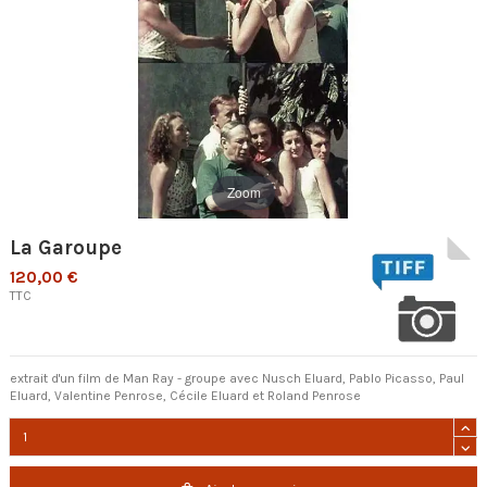
Zoom
La Garoupe
120,00 €
TTC
extrait d'un film de Man Ray - groupe avec Nusch Eluard, Pablo Picasso, Paul
Eluard, Valentine Penrose, Cécile Eluard et Roland Penrose