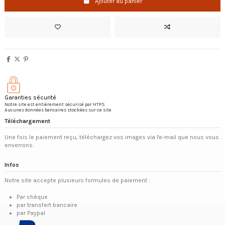
Ajouter au panier
Garanties sécurité
Notre site est entièrement sécurisé par HTPS
Aucunes données bancaires stockées sur ce site
Téléchargement
Une fois le paiement reçu, téléchargez vos images via l'e-mail que nous vous
enverrons.
Infos
Notre site accepte plusieurs formules de paiement :
Par chèque
par transfert bancaire
par Paypal