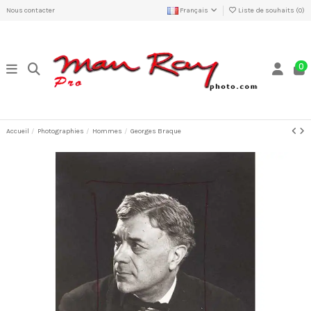
Nous contacter
Français
Liste de souhaits (
0
)
0
Accueil
Photographies
Hommes
Georges Braque