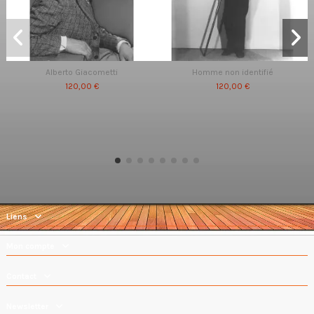
Alberto Giacometti
Homme non identifié
120,00 €
120,00 €
Liens
Mon compte
Contact
Newsletter