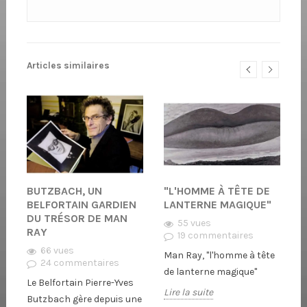
Articles similaires
ES
BUTZBACH, UN
"L'HOMME À TÊTE DE
E
BELFORTAIN GARDIEN
LANTERNE MAGIQUE"
(
DU TRÉSOR DE MAN
D
55 vues
RAY
19 commentaires
66 vues
Man Ray, "l'homme à tête
24 commentaires
P
de lanterne magique"
Le Belfortain Pierre-Yves
à
B
Lire la suite
Butzbach gère depuis une
B