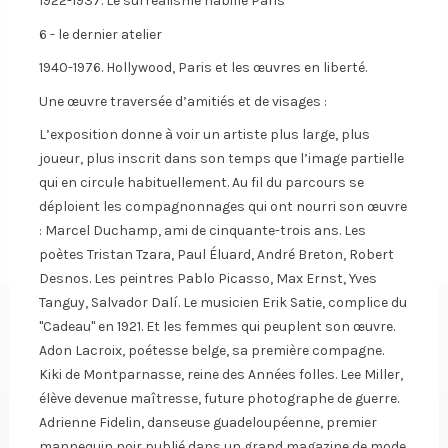
1922-1937. Le surréalisme habille Paris
6 - le dernier atelier
1940-1976. Hollywood, Paris et les œuvres en liberté.
Une œuvre traversée d’amitiés et de visages :
L’exposition donne à voir un artiste plus large, plus
joueur, plus inscrit dans son temps que l’image partielle
qui en circule habituellement. Au fil du parcours se
déploient les compagnonnages qui ont nourri son œuvre
: Marcel Duchamp, ami de cinquante-trois ans. Les
poètes Tristan Tzara, Paul Éluard, André Breton, Robert
Desnos. Les peintres Pablo Picasso, Max Ernst, Yves
Tanguy, Salvador Dalí. Le musicien Erik Satie, complice du
"Cadeau" en 1921. Et les femmes qui peuplent son œuvre.
Adon Lacroix, poétesse belge, sa première compagne.
Kiki de Montparnasse, reine des Années folles. Lee Miller,
élève devenue maîtresse, future photographe de guerre.
Adrienne Fidelin, danseuse guadeloupéenne, premier
mannequin noir publié dans un grand magazine de mode