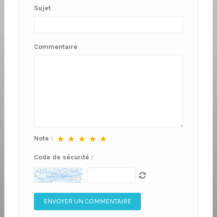
Sujet
Commentaire
★
★
★
★
★
Note :
Code de sécurité :