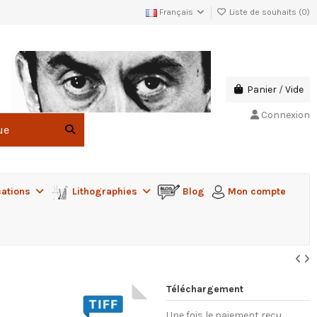
Français
Liste de souhaits (
0
)
Panier
/
Vide
Connexion
cations
Lithographies
Blog
Mon compte
Téléchargement
Une fois le paiement reçu,