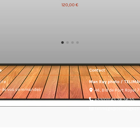
120,00 €
e
Contact
pte
Man Ray photo / TELIMA
ue de vos commandes
46, Bld de Port Royal 
+33(0)1 43 36 36 55
telimage@telimage.c