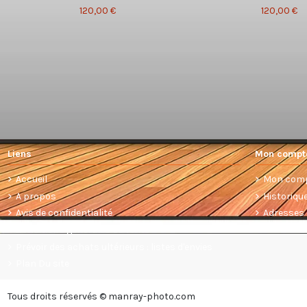
120,00 €
120,00 €
Liens
Mon compt
Accueil
Mon com
A propos
Historiq
Avis de confidentialité
Adresses
Conditions générales de vente
Prévoir des achats ultérieurs : listes d'envies
Plan Du site
Tous droits réservés © manray-photo.com