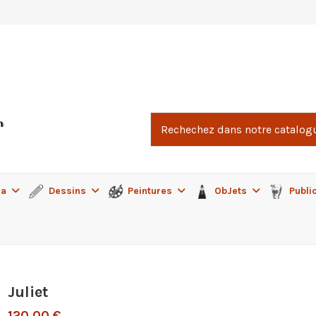
ma
Dessins
Peintures
ObJets
Publi
Juliet
120,00 €