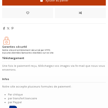
Ajouter au panier
Garanties sécurité
Notre site est entièrement sécurisé par HTPS
Aucunes données bancaires stockées sur ce site
Téléchargement
Une fois le paiement reçu, téléchargez vos images via l'e-mail que nous vous
enverrons.
Infos
Notre site accepte plusieurs formules de paiement :
Par chèque
par transfert bancaire
par Paypal