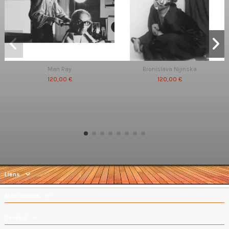
Man Ray
Bronislava Nijinska
120,00 €
120,00 €
Liens
Mon compte
Contact